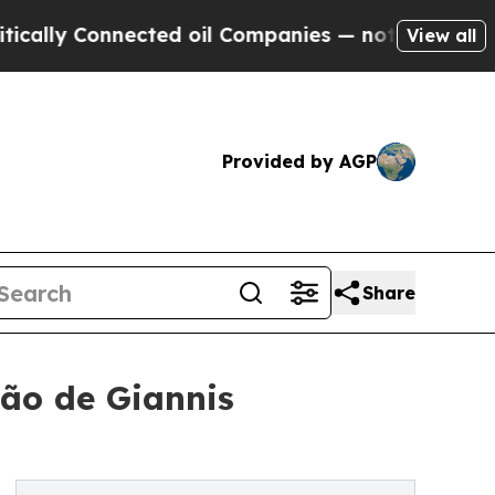
Connected oil Companies — not Taxpayers — the C
View all
Provided by AGP
Share
ão de Giannis