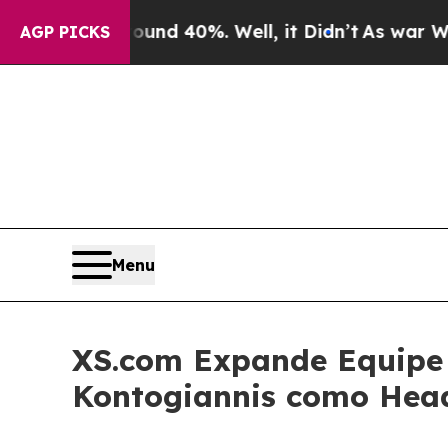
 Around 40%. Well, it Didn’t
As war With Iran D
AGP PICKS
Menu
XS.com Expande Equipe
Kontogiannis como Hea