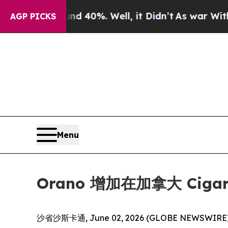
 Around 40%. Well, it Didn’t
As war With Iran D
AGP PICKS
Menu
Orano 增加在加拿大 Ciga
沙省沙斯卡通, June 02, 2026 (GLOBE NEWSWIRE)