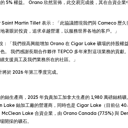
ke 合資企業中的 5% 權益。 Orano 欣然宣佈，此交易完成後，其在合資
裁 Xavier Saint Martin Tillet 表示：「此協議體現我們與
既往地著眼於投資，追求卓越營運，以服務世界各地的客戶。」
stien 說：「我們很高興能增加 Orano 在 Cigar Lake 
 我們感謝長期合作夥伴 TEPCO 多年來對這項業務的貢獻。 我們與
同時繼續支援員工及我們業務所在的社區。」
於 2026 年第三季度完成。
頂尖的鈾生產商，2025 年負責加工加拿大生產的 1,980 萬磅鈾精礦
an Lake 鈾加工廠的營運商，同時也是 Cigar Lake（目前佔 40.45
McClean Lake 合資企業，由 Orano Canada (77.5%) 與 De
e 礦場開採的礦石。