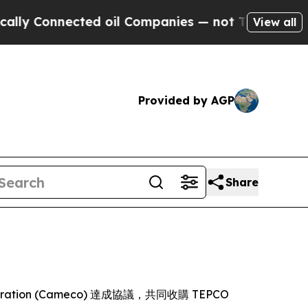
Connected oil Companies — not Taxpayers — the C
View all
Provided by AGP
Share
orporation (Cameco) 達成協議，共同收購 TEPCO