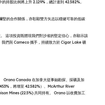
企業中的持股比例將上升 2.129%，總計達到 42.582%。
 Cameco 歷久彌堅的合作關係，亦彰顯雙方矢志以穩健可靠的低碳
礦場的持股權益。 這項投資既體現我們對沙省的堅定信心，亦顯示該
 Cameco 攜手，持續致力於 Cigar Lake 礦
。 Orano Canada 在加拿大從事鈾勘探、採礦及加
3%，將增至 42.582%）、McArthur River
nison Mines (22.5%) 共同持有。 Orano 以收費加工