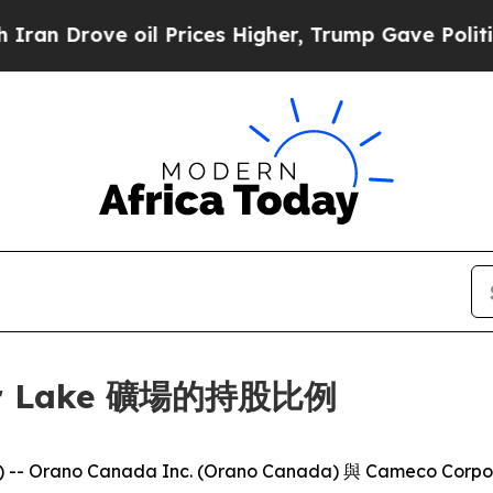
rove oil Prices Higher, Trump Gave Politically 
r Lake 礦場的持股比例
 -- Orano Canada Inc. (Orano Canada) 與 Cameco C