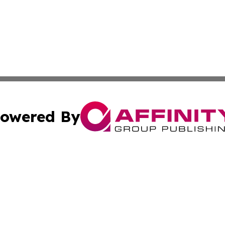
owered By
ubmit Press Release
Terms & Conditions
Copyright/DMCA
 Inc. dba Affinity Group Publishing & Modern Africa Toda
Cookie Settings / Your Privacy Choices