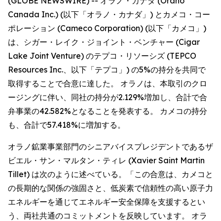
(GLOBE NEWSWIRE) -- オラノ・カナダ (Orano
Canada Inc.) (以下「オラノ・カナダ」) とカメコ・コー
ポレーション (Cameco Corporation) (以下「カメコ」)
は、シガー・レイク・ジョイント・ベンチャー (Cigar
Lake Joint Venture) のテプコ・リソーシズ (TEPCO
Resources Inc.、以下「テプコ」) の5%の持分を共同で
取得することで合意に達した。 オラノは、本取引のクロ
ージングに伴い、同社の持分が2.129%増加し、合計で合
弁事業の42.582%となることを発表する。 カメコの持分
も、合計で57.418%に増加する。
オラノ鉱業事業部門のシニアバイスプレジデントであるザ
ビエル・サン・マルタン・ティレ (Xavier Saint Martin
Tillet) は次のように述べている。「この合意は、カメコと
の長期的な関係の強固さと、低炭素で信頼性の高い原子力
エネルギーを通じてエネルギー安全保障を支援するとい
う、両社共通のコミットメントを反映しています。 オラ