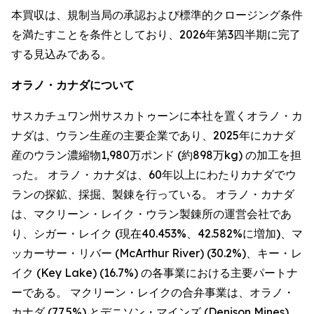
本買収は、規制当局の承認および標準的クロージング条件
を満たすことを条件としており、2026年第3四半期に完了
する見込みである。
オラノ・カナダについて
サスカチュワン州サスカトゥーンに本社を置くオラノ・カ
ナダは、ウラン生産の主要企業であり、2025年にカナダ
産のウラン濃縮物1,980万ポンド (約898万kg) の加工を担
った。 オラノ・カナダは、60年以上にわたりカナダでウ
ランの探鉱、採掘、製錬を行っている。 オラノ・カナダ
は、マクリーン・レイク・ウラン製錬所の運営会社であ
り、シガー・レイク (現在40.453%、42.582%に増加)、マ
ッカーサー・リバー (McArthur River) (30.2%)、キー・レ
イク (Key Lake) (16.7%) の各事業における主要パートナ
ーである。 マクリーン・レイクの合弁事業は、オラノ・
カナダ (77.5%) とデニソン・マインズ (Denison Mines)