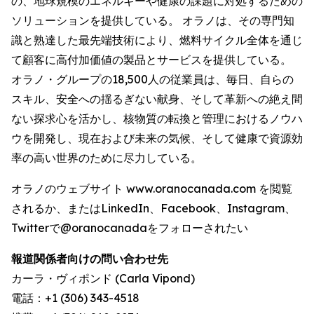
の、地球規模のエネルギーや健康の課題に対処するための
ソリューションを提供している。 オラノは、その専門知
識と熟達した最先端技術により、燃料サイクル全体を通じ
て顧客に高付加価値の製品とサービスを提供している。
オラノ・グループの18,500人の従業員は、毎日、自らの
スキル、安全への揺るぎない献身、そして革新への絶え間
ない探求心を活かし、核物質の転換と管理におけるノウハ
ウを開発し、現在および未来の気候、そして健康で資源効
率の高い世界のために尽力している。
オラノのウェブサイト www.oranocanada.com を閲覧
されるか、またはLinkedIn、Facebook、Instagram、
Twitterで@oranocanadaをフォローされたい
報道関係者向けの問い合わせ先
カーラ・ヴィポンド (Carla Vipond)
電話：+1 (306) 343-4518