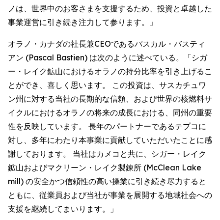
ノは、世界中のお客さまを支援するため、投資と卓越した
事業運営に引き続き注力して参ります。」
オラノ・カナダの社長兼CEOであるパスカル・バスティ
アン (Pascal Bastien) は次のように述べている。「シガ
ー・レイク鉱山におけるオラノの持分比率を引き上げるこ
とができ、喜しく思います。 この投資は、サスカチュワ
ン州に対する当社の長期的な信頼、および世界の核燃料サ
イクルにおけるオラノの将来の成長における、同州の重要
性を反映しています。 長年のパートナーであるテプコに
対し、多年にわたり本事業に貢献していただいたことに感
謝しております。 当社はカメコと共に、シガー・レイク
鉱山およびマクリーン・レイク製錬所 (McClean Lake
mill) の安全かつ信頼性の高い操業に引き続き尽力すると
ともに、従業員および当社が事業を展開する地域社会への
支援を継続してまいります。」